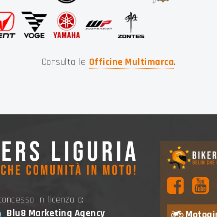
Consulta le
Officine Multimarca
.
oncesso in licenza a:
Blu8 Marketing Agency
Motogir