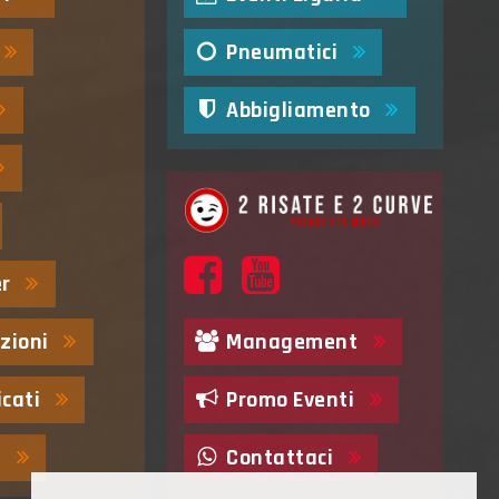
Pneumatici
Abbigliamento
er
Management
zioni
Promo Eventi
cati
Contattaci
i