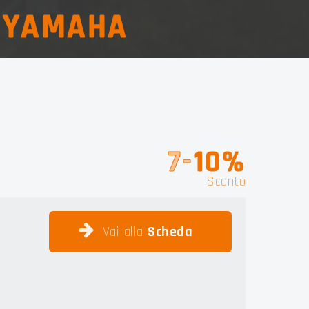
E
YAMAHA
7-
10%
Sconto
Vai alla
Scheda