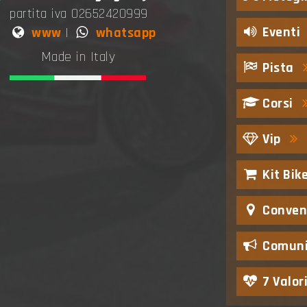
partita iva 02652420999
Eventi
www
|
whatsapp
Made in Italy
Pista
Corsi
Vip
Kit Bik
Conven
Comuni
7 Valor